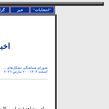
"انتخابات"
خبر
گزا
اخب
اسفند ١۴٠۴ - ۲۰ مارس ۲۰۲٦
برای مشاهدۀ تصاویر، کلیپ